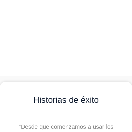
Beneficios
Mejora de humedad
Alto contenido de materia orgánica
Certificación orgánica Ecocert
Historias de éxito
nzamos a usar los
“Desde que comenzamos a us