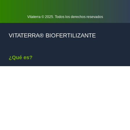
Vitaterra © 2025. Todos los derechos resevados
VITATERRA® BIOFERTILIZANTE
¿Qué es?
Es un Biofertilizante elaborado a partir de la reutilización
continua de la cama de pollos broiler, con un alto contenido
nutricional, rico en materia orgánica y microorganismos
benéficos, de alta resistencia a las condiciones adversas.
Vitaterra®, incrementa los rendimientos de sus cultivos de
manera sustentable. Está indicado para cultivos agrícolas,
fruti-hortícolas y forestales.