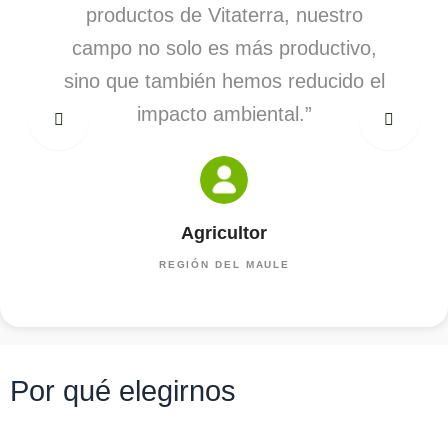
taterra, nuestro
productos de Vitaterra, nu
s más productivo,
campo no solo es más produ
 hemos reducido el
sino que también hemos redu
mbiental.”
impacto ambiental.”
cultor
Agricultor
DEL MAULE
REGIÓN DEL MAULE
Por qué elegirnos